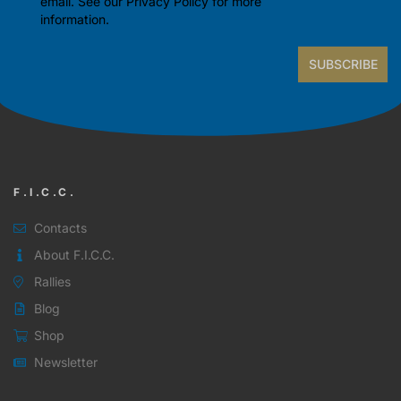
email. See our
Privacy Policy
for more
information.
SUBSCRIBE
F.I.C.C.
Contacts
About F.I.C.C.
Rallies
Blog
Shop
Newsletter