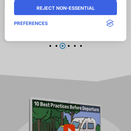
JOÃO ALVES PEREIRA IN DEUTSCHLAND
WIEDERGEWÄHLT: 21 JAHRE
REJECT NON-ESSENTIAL
FÜHRUNGSSPITZE BEI DER F.I.C.C.
PREFERENCES