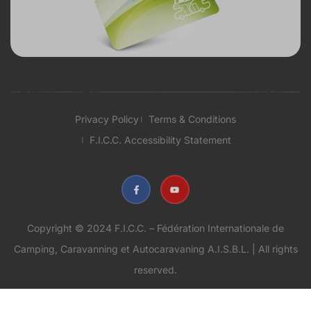
Privacy Policy
Terms & Conditions
F.I.C.C. Accessibility Statement
Copyright © 2024 F.I.C.C. – Fédération Internationale de
Camping, Caravanning et Autocaravaning A.I.S.B.L. | All rights
reserved.