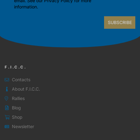
email. See our
Privacy Policy
for more
information.
SUBSCRIBE
F.I.C.C.
Contacts
About F.I.C.C.
Rallies
Blog
Shop
Newsletter