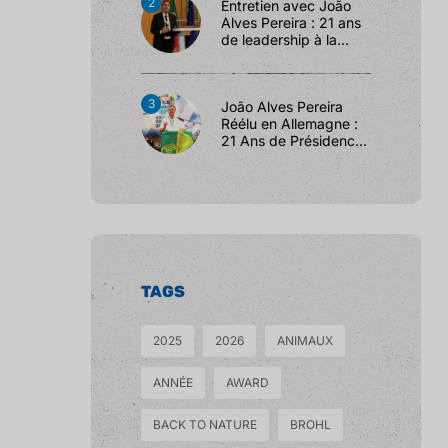
Entretien avec João
Alves Pereira : 21 ans
de leadership à la
F.I.C.C.
João Alves Pereira
Réélu en Allemagne :
21 Ans de Présidence
à la F.I.C.C.
TAGS
2025
2026
ANIMAUX
ANNÉE
AWARD
BACK TO NATURE
BROHL