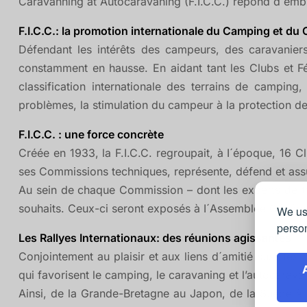
Caravanning at Autocaravaning (F.I.C.C.) répond d´emblé
F.I.C.C.: la promotion internationale du Camping et d
Défendant les intérêts des campeurs, des caravaniers
constamment en hausse. En aidant tant les Clubs et Fé
classification internationale des terrains de camping,
problèmes, la stimulation du campeur à la protection de 
F.I.C.C. : une force concrète
Créée en 1933, la F.I.C.C. regroupait, à I´époque, 16 
ses Commissions techniques, représente, défend et assu
Au sein de chaque Commission – dont les experts de to
souhaits. Ceux-ci seront exposés à I´Assemblée Générale 
We use
person
Les Rallyes Internationaux: des réunions agissantes
Conjointement au plaisir et aux liens d´amitié suscités p
qui favorisent le camping, le caravaning et l’autocarava
Ainsi, de la Grande-Bretagne au Japon, de la Suède à 