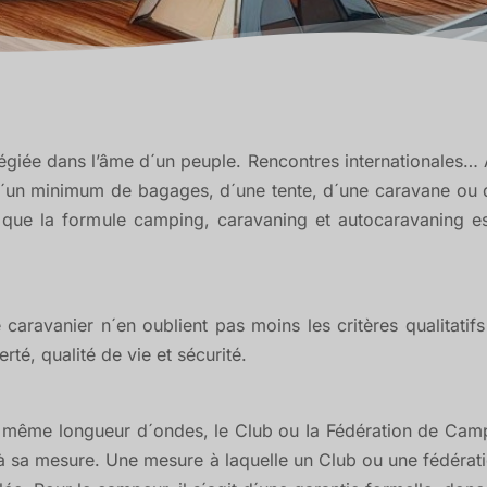
ilégiée dans l’âme d´un peuple. Rencontres internationales…
s d´un minimum de bagages, d´une tente, d´une caravane o
us que la formule camping, caravaning et autocaravaning e
caravanier n´en oublient pas moins les critères qualitatifs
rté, qualité de vie et sécurité.
a même longueur d´ondes, le Club ou Ia Fédération de Camp
té à sa mesure. Une mesure à laquelle un Club ou une fédérati