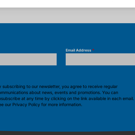
 défendre ses intérêts auprès des plus hautes instances.
*
Email Address
*
 subscribing to our newsletter, you agree to receive regular
ommunications about news, events and promotions. You can
subscribe at any time by clicking on the link available in each email.
ee our
Privacy Policy
for more information.