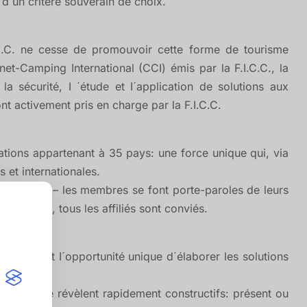
 d´un critère souverain de choix.
I.C.C. ne cesse de promouvoir cette forme de tourisme
t-Camping International (CCI) émis par la F.I.C.C., la
la sécurité, I ´étude et I´application de solutions aux
nt activement pris en charge par la F.I.C.C.
ations appartenant à 35 pays: une force unique qui, via
et internationales.
re partie – les membres se font porte-paroles de leurs
ue année, tous les affiliés sont conviés.
 constituent I´opportunité unique d´élaborer les solutions
hanges se révèlent rapidement constructifs: présent ou