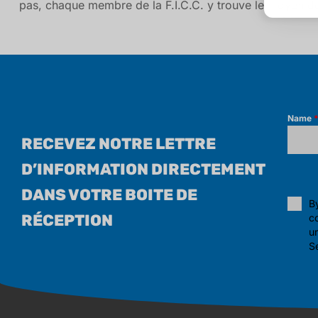
pas, chaque membre de la F.I.C.C. y trouve le moyen de
Name
RECEVEZ NOTRE LETTRE
D’INFORMATION DIRECTEMENT
DANS VOTRE BOITE DE
By
RÉCEPTION
c
un
S