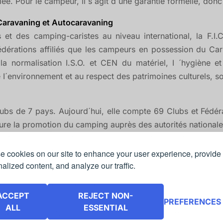
e. Pour le campeur, il s´agit d´une garantie formelle, donc
u Caravaning et Autocaravaning
 et des camping-caristes au niveau international, la F.
dérations affiliés que les campeurs en possession du Carne
 la normalisation I.S.O. et CEN du matériel, I ´hygiène et 
I´environnement et au respect des patrimoines culturels, so
Clubs de 7 pays. Aujourd´hui, elle compte 69 Clubs et Fédér
re la promotion du camping auprès des autorités nationales 
ut Club ou Fédération de Camping sont susceptibles de fai
de la F.I.C.C. au cours du Rallye International auquel, chaq
 cookies on our site to enhance your user experience, provide
alized content, and analyze our traffic.
ar les rencontres internationales, les Rallyes de la F.I.C.C.
ACCEPT
REJECT NON-
ning dans le monde entier.
PREFERENCES
ALL
ESSENTIAL
I´Amérique du Nord ou du Sud, d´Israël au Portugal, les éc